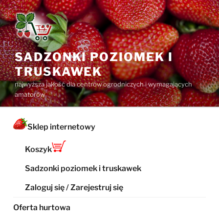
Przejdź
do
treści
SADZONKI POZIOMEK I
TRUSKAWEK
najwyższa jakość dla centrów ogrodniczych i wymagających
amatorów
Sklep internetowy
Koszyk
Sadzonki poziomek i truskawek
Zaloguj się / Zarejestruj się
Oferta hurtowa