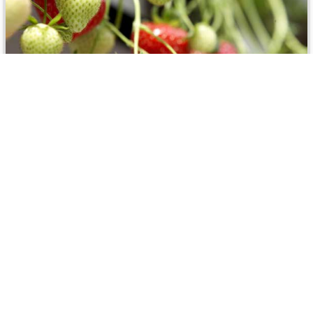
Patryk
zweryfikowano
5
Wszystko ok. Sadzonki dobrze zapakowane i ukorzenione.
👍️
2026-06-29
1
0
Komentarz sklepu
Dziękujemy za miłe słowa! Doceniamy czas poświęcony
na podzielenie się z nami Twoim doświadczeniem.
Danuta
zweryfikowano
Jesteśmy szczęśliwi, że mamy takich klientów. Z