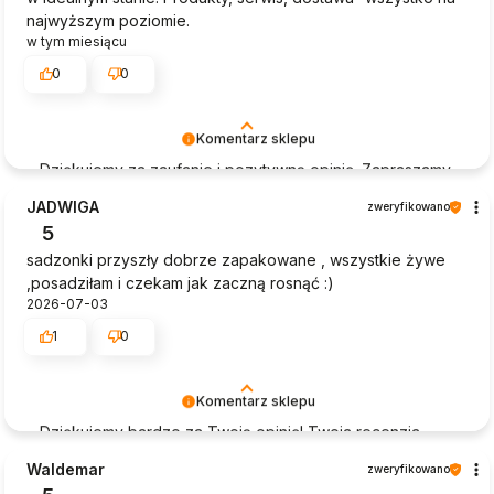
najwyższym poziomie.
w tym miesiącu
0
0
Komentarz sklepu
Dziękujemy za zaufanie i pozytywną opinię. Zapraszamy
na kolejne zakupy i życzymy wspaniałych owoców
JADWIGA
zweryfikowano
5
sadzonki przyszły dobrze zapakowane , wszystkie żywe
,posadziłam i czekam jak zaczną rosnąć :)
2026-07-03
1
0
Komentarz sklepu
Dziękujemy bardzo za Twoją opinię! Twoja recenzja
wiele dla nas znaczy - dzięki niej wiemy, że jesteśmy na
Waldemar
zweryfikowano
właściwym torze :) Z pozdrowieniami, obsługa sklepu.