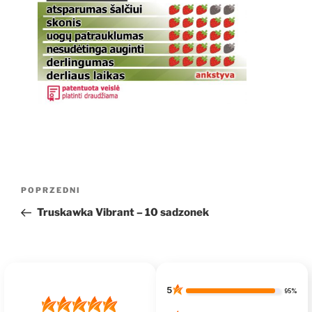
Nawigacja
Poprzedni
POPRZEDNI
wpisu
wpis
Truskawka Vibrant – 10 sadzonek
5
95%