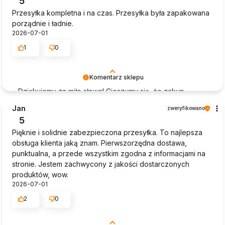
5
Przesyłka kompletna i na czas. Przesyłka była zapakowana
porządnie i ładnie.
2026-07-01
1
0
Komentarz sklepu
Dziękujemy za miłe słowa! Cieszymy się, że zakup
przeszedł bezproblemowo, oraz, że możemy zapewnić
Jan
zweryfikowano
odpowiednią obsługę tak świetnym klientom. Dziękujemy
5
raz jeszcze!
Pięknie i solidnie zabezpieczona przesyłka. To najlepsza
obsługa klienta jaką znam. Pierwszorzędna dostawa,
punktualna, a przede wszystkim zgodna z informacjami na
stronie. Jestem zachwycony z jakości dostarczonych
produktów, wow.
2026-07-01
2
0