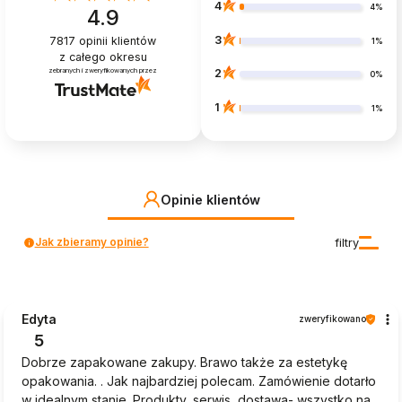
4
4%
4.9
3
7817
opinii klientów
1%
z całego okresu
zebranych i zweryfikowanych przez
2
0%
1
1%
Opinie klientów
Jak zbieramy opinie?
filtry
Edyta
zweryfikowano
5
Dobrze zapakowane zakupy. Brawo także za estetykę
opakowania. . Jak najbardziej polecam. Zamówienie dotarło
w idealnym stanie. Produkty, serwis, dostawa- wszystko na