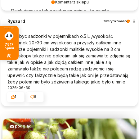
Komentarz sklepu
Dziękujemy za tak pozytywną opinię - to czysta
przyjemność obsługiwać takich klientów! Doceniamy
Ryszard
zweryfikowano
czas i wysiłek włożony w podzielenie się z nami Twoimi
1
doświadczeniami. Do zobaczenia!
4.9
Mialy byc sadzonki w pojemnikach o.5 L ,wysokość
sadzonek 20÷30 cm wysokości a przyszly całkiem inne
7817
opinii
mniejsze pojemniki i sadzonki malitkie wysokie na 3 cm
mikroskopy także nie polecam jak się zamawia to zdjęcia są
takie jak w opisie a jak dojdą całkiem inne jakie się
zamawiało także nie polecam radzę zadzwonic i się
upewnić czy faktycznie będą takie jak oni je przedstawiają
żeby potem nie było zdziwienia takiego jakie było u mnie
2026-06-30
1
6
podgląd