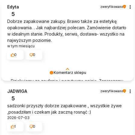
Edyta
zweryfikowano
5
Dobrze zapakowane zakupy. Brawo także za estetykę
opakowania. . Jak najbardziej polecam. Zamówienie dotarło
w idealnym stanie. Produkty, serwis, dostawa- wszystko na
najwyższym poziomie.
w tym miesiącu
0
0
Komentarz sklepu
Dziękujemy za zaufanie i pozytywną opinię. Zapraszamy
na kolejne zakupy i życzymy wspaniałych owoców
JADWIGA
zweryfikowano
5
sadzonki przyszły dobrze zapakowane , wszystkie żywe
,posadziłam i czekam jak zaczną rosnąć :)
2026-07-03
1
0