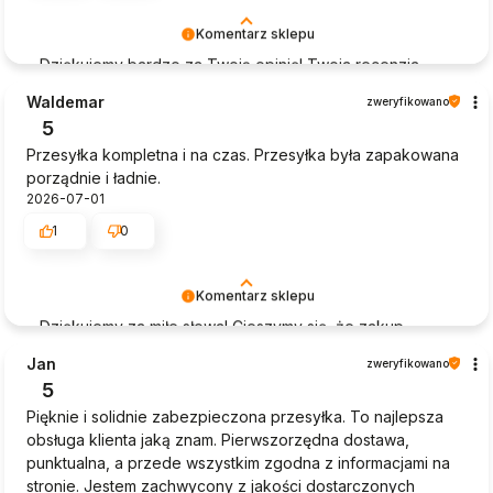
Komentarz sklepu
Dziękujemy bardzo za Twoją opinię! Twoja recenzja
wiele dla nas znaczy - dzięki niej wiemy, że jesteśmy na
Waldemar
zweryfikowano
właściwym torze :) Z pozdrowieniami, obsługa sklepu.
5
Przesyłka kompletna i na czas. Przesyłka była zapakowana
porządnie i ładnie.
2026-07-01
1
0
Komentarz sklepu
Dziękujemy za miłe słowa! Cieszymy się, że zakup
przeszedł bezproblemowo, oraz, że możemy zapewnić
Jan
zweryfikowano
odpowiednią obsługę tak świetnym klientom. Dziękujemy
5
raz jeszcze!
Pięknie i solidnie zabezpieczona przesyłka. To najlepsza
obsługa klienta jaką znam. Pierwszorzędna dostawa,
punktualna, a przede wszystkim zgodna z informacjami na
stronie. Jestem zachwycony z jakości dostarczonych