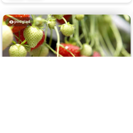
podgląd
Patryk
zweryfikowano
5
Wszystko ok. Sadzonki dobrze zapakowane i ukorzenione.
👍️
2026-06-29
1
0