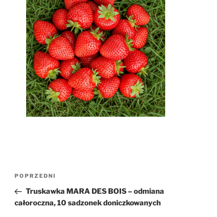
Nawigacja
Poprzedni
POPRZEDNI
wpisu
wpis
Truskawka MARA DES BOIS – odmiana
całoroczna, 10 sadzonek doniczkowanych