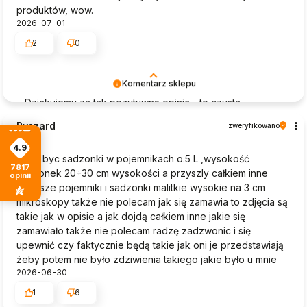
produktów, wow.
2026-07-01
2
0
Komentarz sklepu
Dziękujemy za tak pozytywną opinię - to czysta
przyjemność obsługiwać takich klientów! Doceniamy
Ryszard
zweryfikowano
czas i wysiłek włożony w podzielenie się z nami Twoimi
1
doświadczeniami. Do zobaczenia!
4.9
Mialy byc sadzonki w pojemnikach o.5 L ,wysokość
7817
sadzonek 20÷30 cm wysokości a przyszly całkiem inne
opinii
mniejsze pojemniki i sadzonki malitkie wysokie na 3 cm
mikroskopy także nie polecam jak się zamawia to zdjęcia są
takie jak w opisie a jak dojdą całkiem inne jakie się
zamawiało także nie polecam radzę zadzwonic i się
upewnić czy faktycznie będą takie jak oni je przedstawiają
żeby potem nie było zdziwienia takiego jakie było u mnie
2026-06-30
1
6