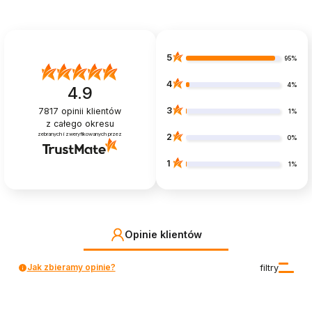
5
95%
4
4%
4.9
3
7817
opinii klientów
1%
z całego okresu
zebranych i zweryfikowanych przez
2
0%
1
1%
Opinie klientów
Jak zbieramy opinie?
filtry